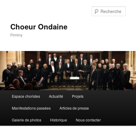
Aller
au
Rech
contenu
principal
Choeur Ondaine
Firminy
Menu
Espace choristes
Actualité
Projets
principal
Manifestations passées
Articles de presse
Galerie de photos
Historique
Nous contacter