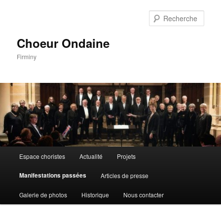
Aller
Aller
au
au
Rech
contenu
contenu
principal
secondaire
Choeur Ondaine
Firminy
Menu
Espace choristes
Actualité
Projets
principal
Manifestations passées
Articles de presse
Galerie de photos
Historique
Nous contacter