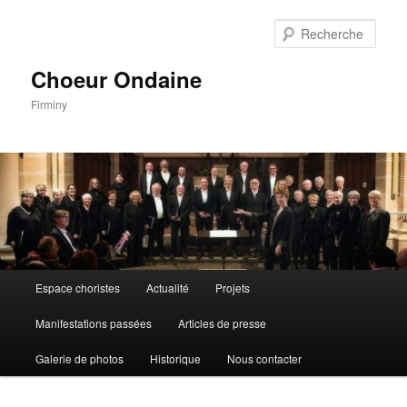
Aller
au
Rech
contenu
principal
Choeur Ondaine
Firminy
Menu
Espace choristes
Actualité
Projets
principal
Manifestations passées
Articles de presse
Galerie de photos
Historique
Nous contacter