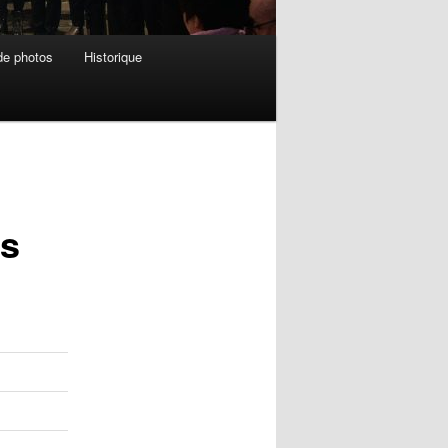
de photos
Historique
ps