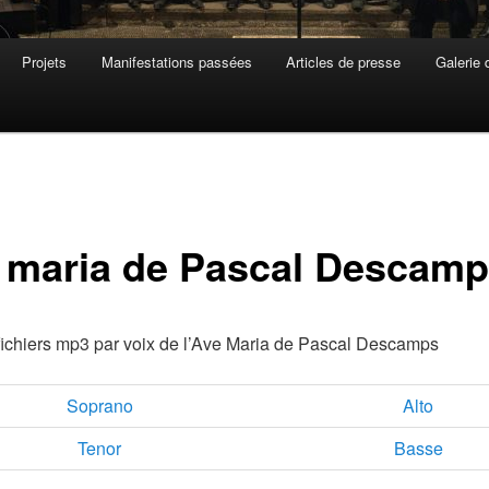
Projets
Manifestations passées
Articles de presse
Galerie 
 maria de Pascal Descam
 fichiers mp3 par voix de l’Ave Maria de Pascal Descamps
Soprano
Alto
Tenor
Basse