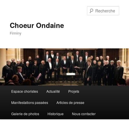
Aller
au
Rech
contenu
principal
Choeur Ondaine
Firminy
Menu
Espace choristes
Actualité
Projets
principal
Manifestations passées
Articles de presse
Galerie de photos
Historique
Nous contacter