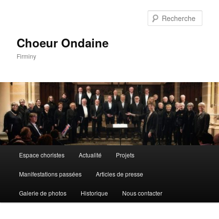
Aller
au
Rech
contenu
principal
Choeur Ondaine
Firminy
Menu
Espace choristes
Actualité
Projets
principal
Manifestations passées
Articles de presse
Galerie de photos
Historique
Nous contacter