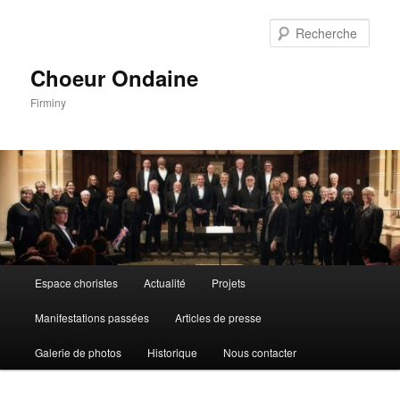
Aller
au
Rech
contenu
principal
Choeur Ondaine
Firminy
Menu
Espace choristes
Actualité
Projets
principal
Manifestations passées
Articles de presse
Galerie de photos
Historique
Nous contacter