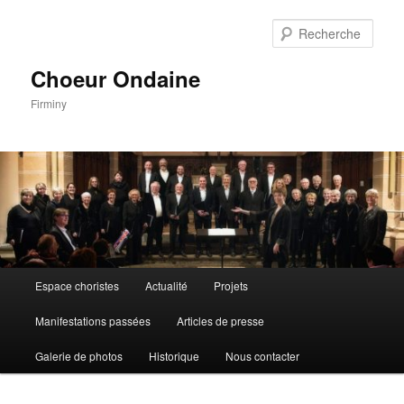
Aller
au
Rech
contenu
principal
Choeur Ondaine
Firminy
Menu
Espace choristes
Actualité
Projets
principal
Manifestations passées
Articles de presse
Galerie de photos
Historique
Nous contacter