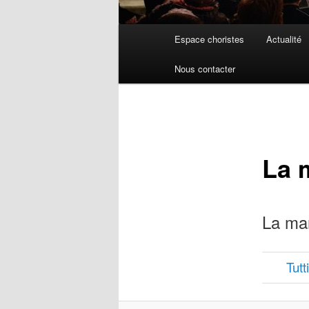
Menu
Espace choristes
Actualité
principal
Nous contacter
La 
La mar
Tutti