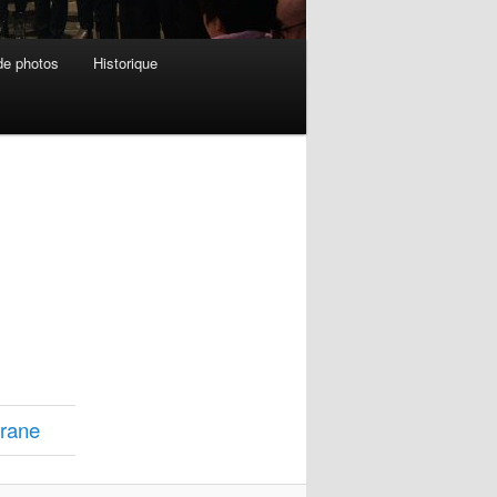
de photos
Historique
rane