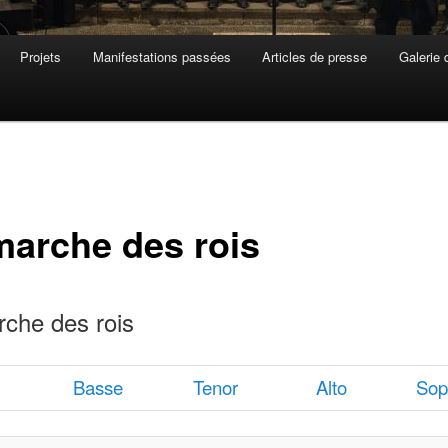
Projets
Manifestations passées
Articles de presse
Galerie 
marche des rois
che des rois
Basse
Tenor
Alto
Sop