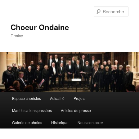
Aller
au
Rech
contenu
principal
Choeur Ondaine
Firminy
Menu
Espace choristes
Actualité
Projets
principal
Manifestations passées
Articles de presse
Galerie de photos
Historique
Nous contacter