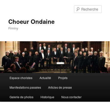
Aller
au
Rech
contenu
principal
Choeur Ondaine
Firminy
Menu
Espace choristes
Actualité
Projets
principal
Manifestations passées
Articles de presse
Galerie de photos
Historique
Nous contacter