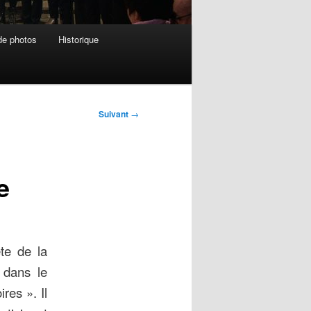
de photos
Historique
Suivant
→
e
te de la
 dans le
res ». Il