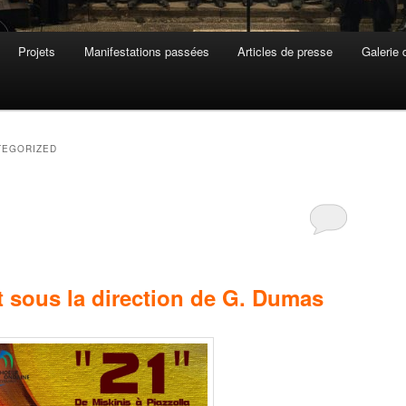
Projets
Manifestations passées
Articles de presse
Galerie 
TEGORIZED
t
sous la direction de G. Dumas