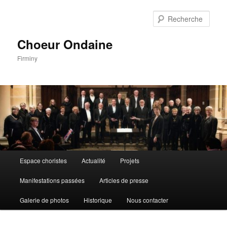
Aller
au
Rech
contenu
principal
Choeur Ondaine
Firminy
Menu
Espace choristes
Actualité
Projets
principal
Manifestations passées
Articles de presse
Galerie de photos
Historique
Nous contacter