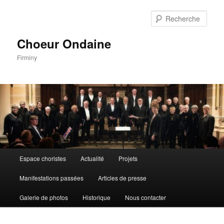
Aller
au
Rech
contenu
principal
Choeur Ondaine
Firminy
Menu
Espace choristes
Actualité
Projets
principal
Manifestations passées
Articles de presse
Galerie de photos
Historique
Nous contacter