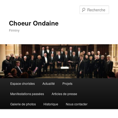
Aller
au
Rech
contenu
principal
Choeur Ondaine
Firminy
Menu
Espace choristes
Actualité
Projets
principal
Manifestations passées
Articles de presse
Galerie de photos
Historique
Nous contacter