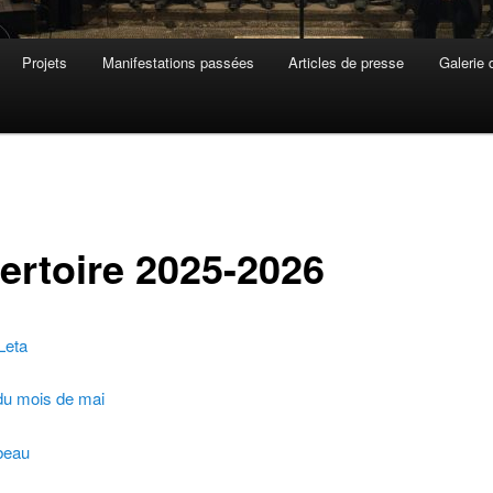
Projets
Manifestations passées
Articles de presse
Galerie 
ertoire 2025-2026
Leta
u mois de mai
beau