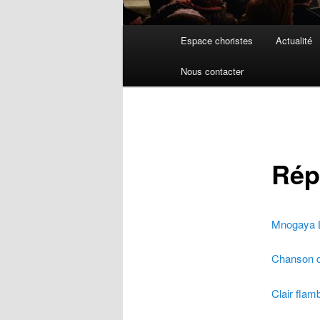
Menu
Espace choristes
Actualité
principal
Nous contacter
Rép
Mnogaya 
Chanson d
Clair flam