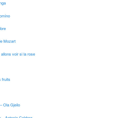
nga
Domino
obre
de Mozart
allons voir si la rose
fruits
– Ola Gjeilo
 – Antonio Caldara