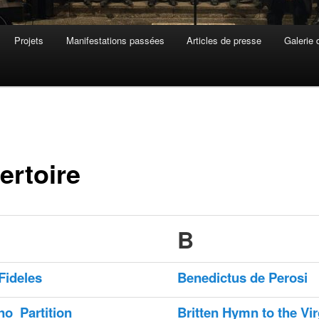
Projets
Manifestations passées
Articles de presse
Galerie 
ertoire
B
Fideles
Benedictus de Perosi
ano
Partition
Britten Hymn to the Vir