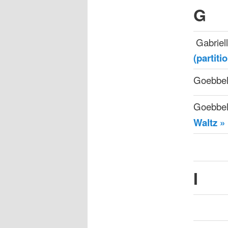
G
Gabriel
(partiti
Goebbel
Goebbel
Waltz »
I