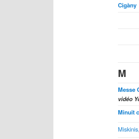
Cigàny
M
Messe 
vidéo 
Minuit 
Miskinis