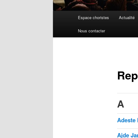
Menu
Espace choristes
Actualité
principal
Nous contacter
Rep
A
Adeste 
Ajde J