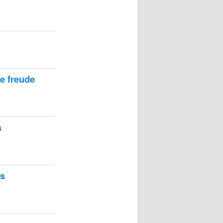
e freude
s
os