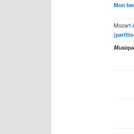
Mon be
Mozart
(partiti
Musique