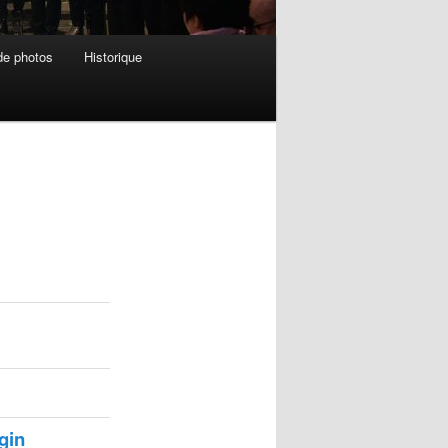
de photos
Historique
gin