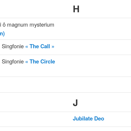
H
li ô magnum mysterium
on)
 Singfonie
« The Call »
 Singfonie
« The Circle
J
Jubilate Deo