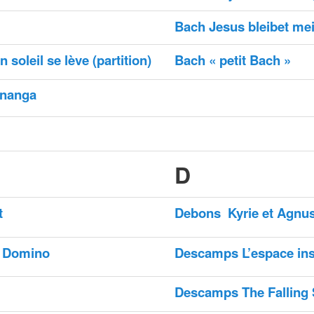
Bach
Jesus bleibet mei
n soleil se lève (partition)
Bach « petit Bach »
nanga
D
t
Debons
Kyrie et Agnu
e Domino
Descamps L’espace ins
Descamps The Falling 