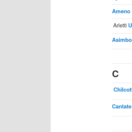
Ameno
Arletti
U
Asimbo
C
Chilcot
Cantat