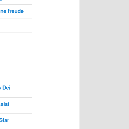
ne freude
s Dei
aisi
Star