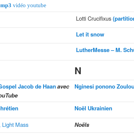
mp3
vidéo youtube
Lotti Crucifixus
(partitio
Let it snow
LutherMesse – M. Sch
N
Gospel Jacob de Haan
avec
Nginesi ponono Zoulo
YouTube
chrétien
Noël Ukrainien
, Light Mass
Noëls